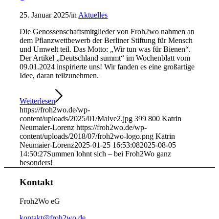
25. Januar 2025
/
in
Aktuelles
Die Genossenschaftsmitglieder von Froh2wo nahmen an
dem Pflanzwettbewerb der Berliner Stiftung für Mensch
und Umwelt teil. Das Motto: „Wir tun was für Bienen“.
Der Artikel „Deutschland summt“ im Wochenblatt vom
09.01.2024 inspirierte uns! Wir fanden es eine großartige
Idee, daran teilzunehmen.
Weiterlesen
https://froh2wo.de/wp-
content/uploads/2025/01/Malve2.jpg
399
800
Katrin
Neumaier-Lorenz
https://froh2wo.de/wp-
content/uploads/2018/07/froh2wo-logo.png
Katrin
Neumaier-Lorenz
2025-01-25 16:53:08
2025-08-05
14:50:27
Summen lohnt sich – bei Froh2Wo ganz
besonders!
Kontakt
Froh2Wo eG
kontakt@froh2wo.de