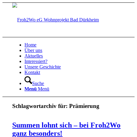
Home
Über uns
Aktuelles
Interessiert?
Unsere Geschichte
Kontakt
Suche
Menü
Menü
Schlagwortarchiv für:
Prämierung
Summen lohnt sich – bei Froh2Wo
ganz besonders!