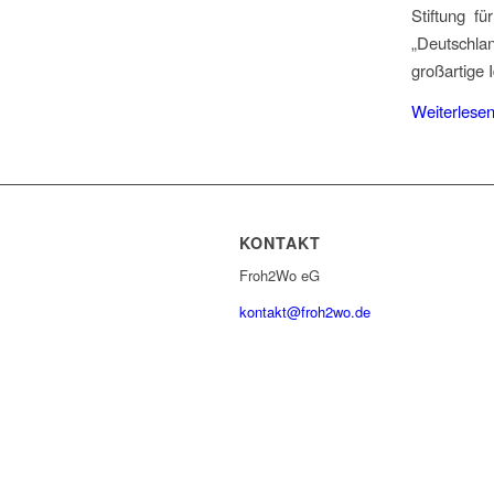
Stiftung f
„Deutschla
großartige 
Weiterlese
KONTAKT
Froh2Wo eG
kontakt@froh2wo.de