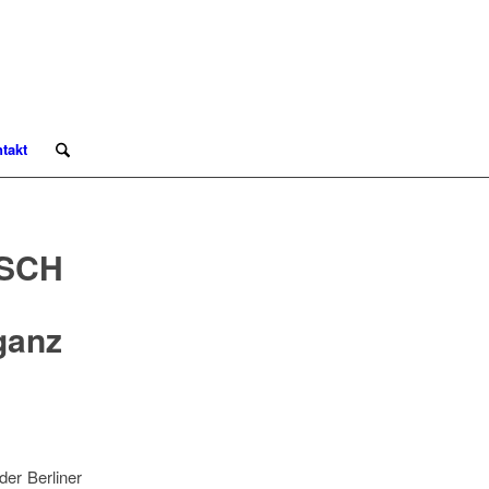
takt
ISCH
ganz
er Berliner