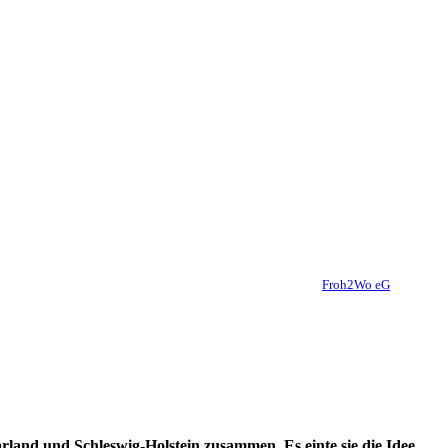
Froh2Wo eG
and und Schleswig-Holstein zusammen. Es einte sie die Idee,