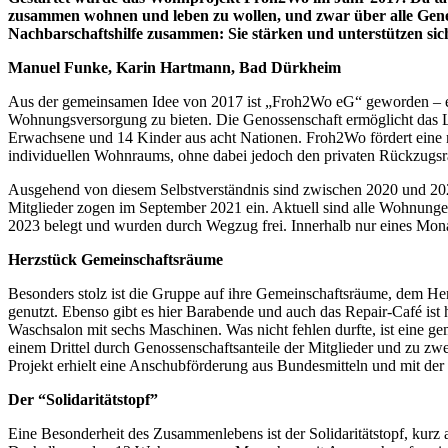
zusammen wohnen und leben zu wollen, und zwar über alle Genera
Nachbarschaftshilfe zusammen: Sie stärken und unterstützen sic
Manuel Funke, Karin Hartmann, Bad Dürkheim
Aus der gemeinsamen Idee von 2017 ist „Froh2Wo eG“ geworden – ein g
Wohnungsversorgung zu bieten. Die Genossenschaft ermöglicht das Le
Erwachsene und 14 Kinder aus acht Nationen. Froh2Wo fördert eine 
individuellen Wohnraums, ohne dabei jedoch den privaten Rückzugsr
Ausgehend von diesem Selbstverständnis sind zwischen 2020 und 202
Mitglieder zogen im September 2021 ein. Aktuell sind alle Wohnung
2023 belegt und wurden durch Wegzug frei. Innerhalb nur eines Mon
Herzstück Gemeinschaftsräume
Besonders stolz ist die Gruppe auf ihre Gemeinschaftsräume, dem H
genutzt. Ebenso gibt es hier Barabende und auch das Repair-Café is
Waschsalon mit sechs Maschinen. Was nicht fehlen durfte, ist eine ge
einem Drittel durch Genossenschaftsanteile der Mitglieder und zu z
Projekt erhielt eine Anschubförderung aus Bundesmitteln und mit de
Der “Solidaritätstopf”
Eine Besonderheit des Zusammenlebens ist der Solidaritätstopf, kurz a