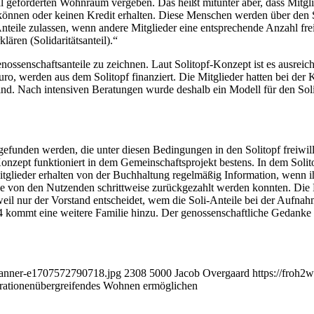
eförderten Wohnraum vergeben. Das heißt mitunter aber, dass Mitgli
können oder keinen Kredit erhalten. Diese Menschen werden über den Sol
eile zulassen, wenn andere Mitglieder eine entsprechende Anzahl freiwi
ären (Solidaritätsanteil).“
ossenschaftsanteile zu zeichnen. Laut Solitopf-Konzept ist es ausre
uro, werden aus dem Solitopf finanziert. Die Mitglieder hatten bei der
 sind. Nach intensiven Beratungen wurde deshalb ein Modell für den So
gefunden werden, die unter diesen Bedingungen in den Solitopf freiwill
Konzept funktioniert in dem Gemeinschaftsprojekt bestens. In dem Sol
itglieder erhalten von der Buchhaltung regelmäßig Information, wenn i
e von den Nutzenden schrittweise zurückgezahlt werden konnten. Die R
 weil nur der Vorstand entscheidet, wem die Soli-Anteile bei der Auf
 kommt eine weitere Familie hinzu. Der genossenschaftliche Gedanke w
-banner-e1707572790718.jpg
2308
5000
Jacob Overgaard
https://froh2
erationenübergreifendes Wohnen ermöglichen