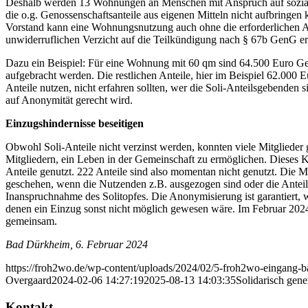
Deshalb werden 13 Wohnungen an Menschen mit Anspruch auf sozial g
die o.g. Genossenschaftsanteile aus eigenen Mitteln nicht aufbringen 
Vorstand kann eine Wohnungsnutzung auch ohne die erforderlichen Ant
unwiderruflichen Verzicht auf die Teilkündigung nach § 67b GenG erkl
Dazu ein Beispiel: Für eine Wohnung mit 60 qm sind 64.500 Euro Gen
aufgebracht werden. Die restlichen Anteile, hier im Beispiel 62.000 E
Anteile nutzen, nicht erfahren sollten, wer die Soli-Anteilsgebenden
auf Anonymität gerecht wird.
Einzugshindernisse beseitigen
Obwohl Soli-Anteile nicht verzinst werden, konnten viele Mitglieder 
Mitgliedern, ein Leben in der Gemeinschaft zu ermöglichen. Dieses 
Anteile genutzt. 222 Anteile sind also momentan nicht genutzt. Die M
geschehen, wenn die Nutzenden z.B. ausgezogen sind oder die Anteil
Inanspruchnahme des Solitopfes. Die Anonymisierung ist garantiert,
denen ein Einzug sonst nicht möglich gewesen wäre. Im Februar 2024
gemeinsam.
Bad Dürkheim, 6. Februar 2024
https://froh2wo.de/wp-content/uploads/2024/02/5-froh2wo-eingang
Overgaard
2024-02-06 14:27:19
2025-08-13 14:03:35
Solidarisch gen
Kontakt