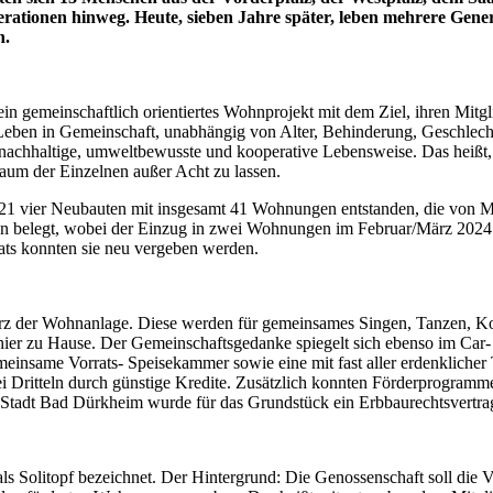
tionen hinweg. Heute, sieben Jahre später, leben mehrere Genera
h.
emeinschaftlich orientiertes Wohnprojekt mit dem Ziel, ihren Mitglie
ben in Gemeinschaft, unabhängig von Alter, Behinderung, Geschlecht,
nachhaltige, umweltbewusste und kooperative Lebensweise. Das heißt,
aum der Einzelnen außer Acht zu lassen.
1 vier Neubauten mit insgesamt 41 Wohnungen entstanden, die von Me
en belegt, wobei der Einzug in zwei Wohnungen im Februar/März 2024
ats konnten sie neu vergeben werden.
erz der Wohnanlage. Diese werden für gemeinsames Singen, Tanzen, K
t hier zu Hause. Der Gemeinschaftsgedanke spiegelt sich ebenso im C
meinsame Vorrats- Speisekammer sowie eine mit fast aller erdenklicher 
wei Dritteln durch günstige Kredite. Zusätzlich konnten Förderprogr
r Stadt Bad Dürkheim wurde für das Grundstück ein Erbbaurechtsvertra
ls Solitopf bezeichnet. Der Hintergrund: Die Genossenschaft soll die V