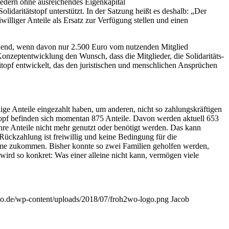
edern ohne ausreichendes Eigenkapital
idaritätstopf unterstützt. In der Satzung heißt es deshalb: „Der
lliger Anteile als Ersatz zur Verfügung stellen und einen
ichend, wenn davon nur 2.500 Euro vom nutzenden Mitglied
 Konzeptentwicklung den Wunsch, dass die Mitglieder, die Solidaritäts-
litopf entwickelt, das den juristischen und menschlichen Ansprüchen
ige Anteile eingezahlt haben, um anderen, nicht so zahlungskräftigen
itopf befinden sich momentan 875 Anteile. Davon werden aktuell 653
hre Anteile nicht mehr genutzt oder benötigt werden. Das kann
ückzahlung ist freiwillig und keine Bedingung für die
nahme zukommen. Bisher konnte so zwei Familien geholfen werden,
ird so konkret: Was einer alleine nicht kann, vermögen viele
wo.de/wp-content/uploads/2018/07/froh2wo-logo.png
Jacob