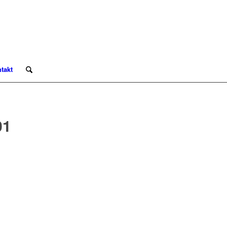
takt
01